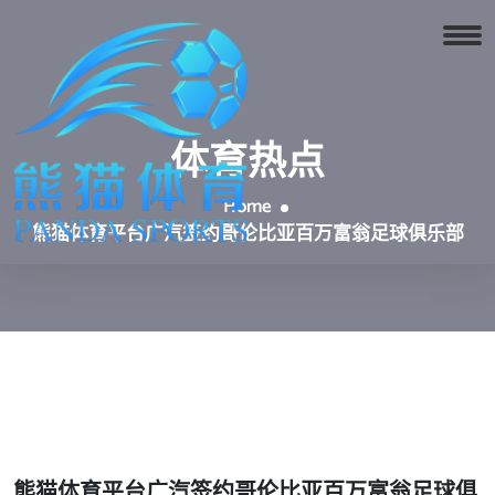
体育热点
Home
熊猫体育平台广汽签约哥伦比亚百万富翁足球俱乐部
熊猫体育平台广汽签约哥伦比亚百万富翁足球俱