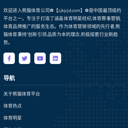
欢迎进入熊猫体育公司⚽️【zjkjcjd.com】⚽️是中国最顶级的
平台之一。专注于打造了涵盖体育明星经纪,体育赛事营销,
体育品牌推广的服务生态。作为体育营销领域的先行者,熊
猫体育秉持"创新引领,品质为本的理念,积极探索行业新趋
势。
导航
关于熊猫体育平台
体育热点
体育明星