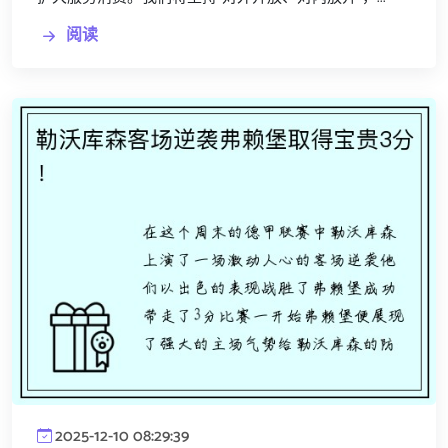
阅读
2025-12-10 08:29:39