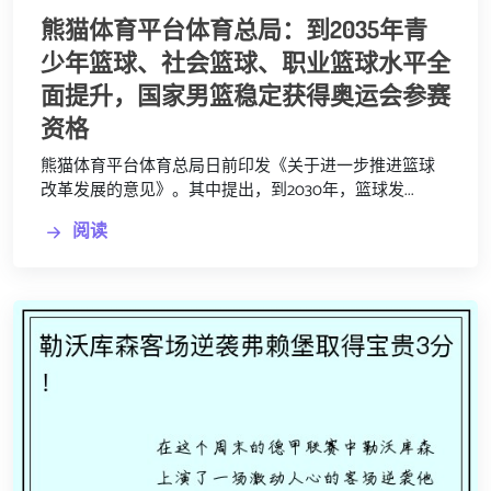
熊猫体育平台体育总局：到2035年青
少年篮球、社会篮球、职业篮球水平全
面提升，国家男篮稳定获得奥运会参赛
资格
熊猫体育平台体育总局日前印发《关于进一步推进篮球
改革发展的意见》。其中提出，到2030年，篮球发...
阅读