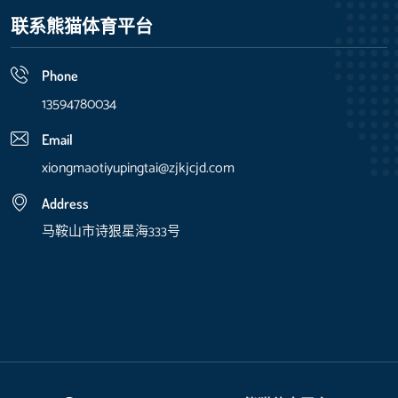
联系熊猫体育平台
Phone
13594780034
Email
xiongmaotiyupingtai@zjkjcjd.com
Address
马鞍山市诗狠星海333号