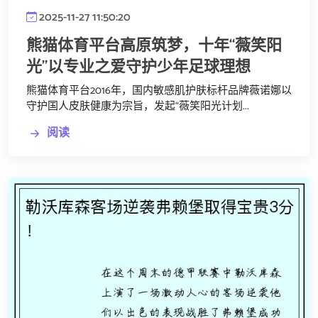
2025-11-27 11:50:20
熊猫体育平台高原筑梦，十年“薇笑阳
光”以专业之爱守护少年足球理想
熊猫体育平台2016年，国内敏感肌护肤标杆品牌薇诺娜以
守护国人皮肤健康为宗旨，发起“薇笑阳光计划...
阅读