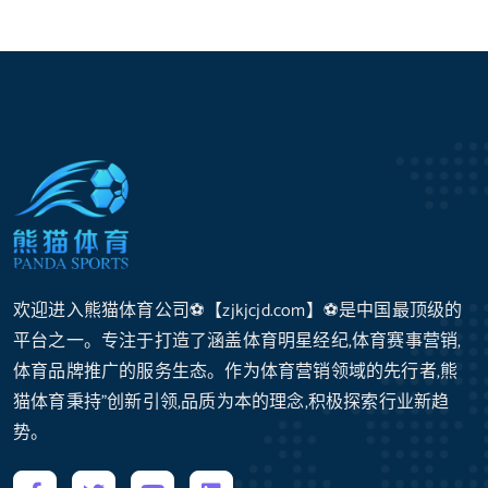
欢迎进入熊猫体育公司⚽️【zjkjcjd.com】⚽️是中国最顶级的
平台之一。专注于打造了涵盖体育明星经纪,体育赛事营销,
体育品牌推广的服务生态。作为体育营销领域的先行者,熊
猫体育秉持"创新引领,品质为本的理念,积极探索行业新趋
势。