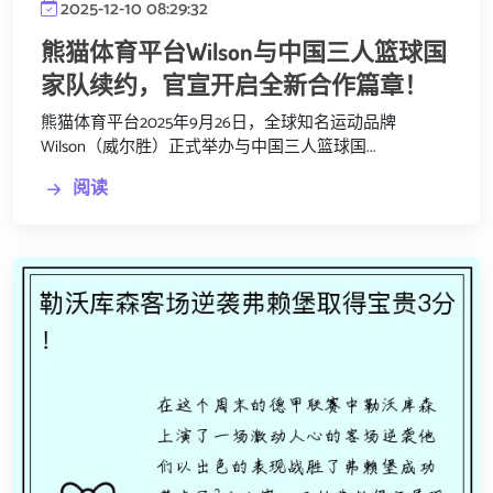
2025-12-10 08:29:32
熊猫体育平台Wilson与中国三人篮球国
家队续约，官宣开启全新合作篇章！
熊猫体育平台2025年9月26日，全球知名运动品牌
Wilson（威尔胜）正式举办与中国三人篮球国...
阅读