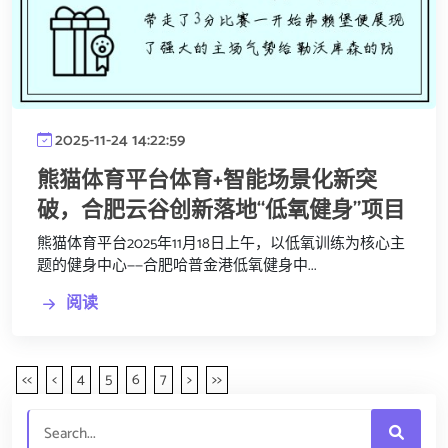
2025-11-24 14:22:59
熊猫体育平台体育+智能场景化新突
破，合肥云谷创新落地“低氧健身”项目
熊猫体育平台2025年11月18日上午，以低氧训练为核心主
题的健身中心——合肥哈普金港低氧健身中...
阅读
<<
<
4
5
6
7
>
>>