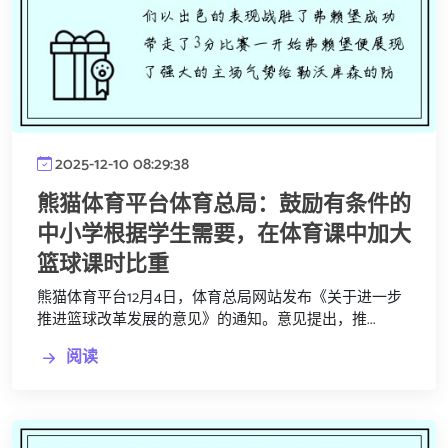
2025-12-10 08:29:38
熊猫体育平台体育总局：鼓励有条件的
中小学根据学生需要，在体育课中加大
篮球课时比重
熊猫体育平台12月4日，体育总局网站发布《关于进一步
推进篮球改革发展的意见》的通知。意见提出，推...
阅读