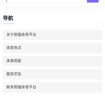
导航
关于熊猫体育平台
体育热点
体育明星
服务宗旨
联系熊猫体育平台